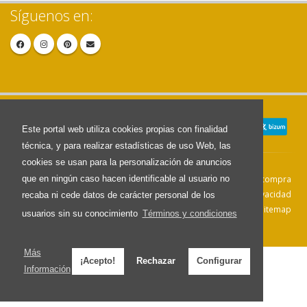
Síguenos en:
Este portal web utiliza cookies propias con finalidad
técnica, y para realizar estadísticas de uso Web, las
cookies se usan para la personalización de anuncios
que en ningún caso hacen identificable al usuario no
Contacto
Aviso Legal
Condiciones de compra
Política de envíos
Política de devolución
Política de Privacidad
recaba ni cede datos de carácter personal de los
Política de Cookies
Sitemap
usuarios sin su conocimiento
Términos y condiciones
© 2026 - Todos los derechos reservados.
Más
¡Acepto!
Rechazar
Configurar
Información