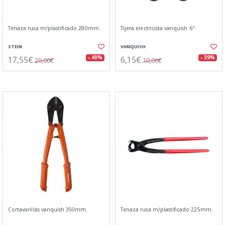
Tenaza rusa m/plastificado 280mm.
Tijera electricista vanquish 6"
STEIN
VANQUISH
17,55€
6,15€
- 40%
- 39%
29,06€
10,06€
Cortavarillas vanquish 350mm.
Tenaza rusa m/plastificado 225mm.