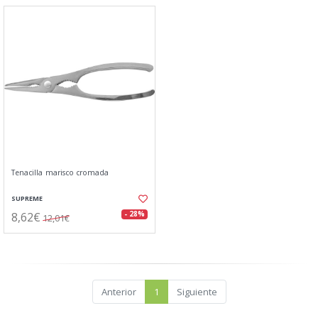
Tenacilla marisco cromada
SUPREME
8,62€
- 28%
12,01€
Anterior
1
Siguiente