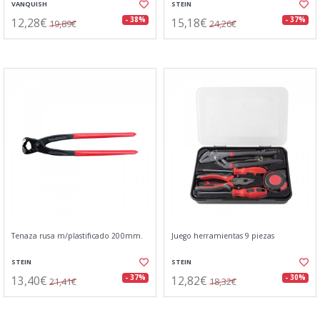
VANQUISH
STEIN
12,28€
15,18€
- 38%
- 37%
19,89€
24,26€
Tenaza rusa m/plastificado 200mm.
Juego herramientas 9 piezas
STEIN
STEIN
13,40€
12,82€
- 37%
- 30%
21,41€
18,32€