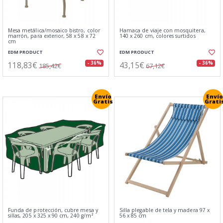
Mesa metálica/mosaico bistro, color
Hamaca de viaje con mosquitera,
marrón, para exterior, 58 x 58 x 72
140 x 260 cm, colores surtidos
cm
EDM PRODUCT
EDM PRODUCT
118,83€
43,15€
- 36%
- 36%
185,42€
67,12€
Envío
Envío
Gratis
Grati
Funda de protección, cubre mesa y
Silla plegable de tela y madera 97 x
sillas, 205 x 325 x 90 cm, 240 g/m²
56 x 85 cm