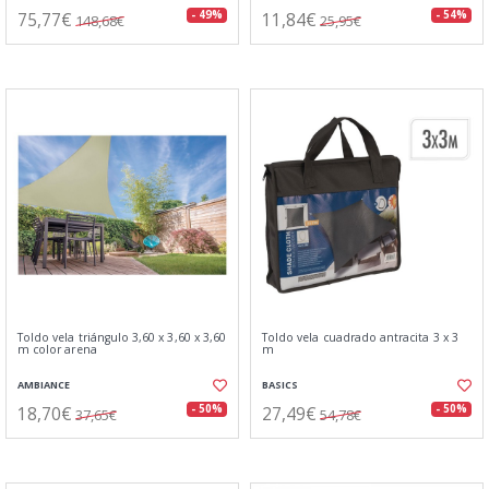
75,77€
11,84€
- 49%
- 54%
148,68€
25,95€
Toldo vela triángulo 3,60 x 3,60 x 3,60
Toldo vela cuadrado antracita 3 x 3
m color arena
m
AMBIANCE
BASICS
18,70€
27,49€
- 50%
- 50%
37,65€
54,78€