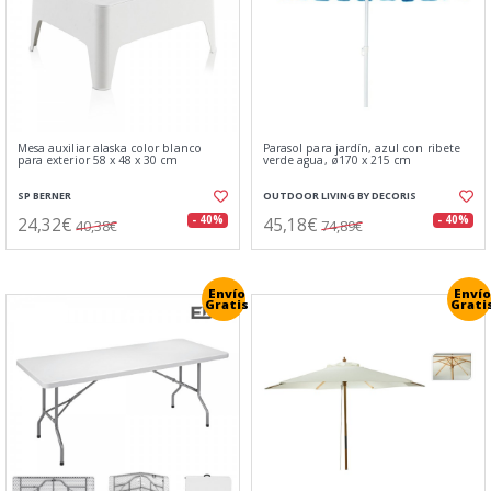
Mesa auxiliar alaska color blanco
Parasol para jardín, azul con ribete
para exterior 58 x 48 x 30 cm
verde agua, ø170 x 215 cm
SP BERNER
OUTDOOR LIVING BY DECORIS
24,32€
45,18€
- 40%
- 40%
40,38€
74,89€
Envío
Envío
Gratis
Grati