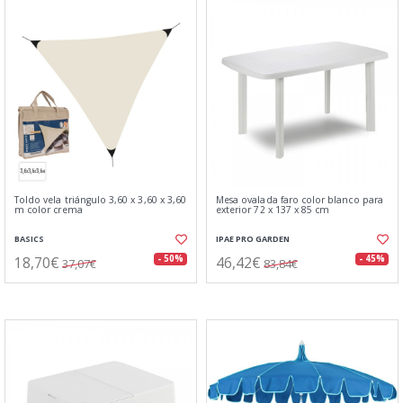
Toldo vela triángulo 3,60 x 3,60 x 3,60
Mesa ovalada faro color blanco para
m color crema
exterior 72 x 137 x 85 cm
BASICS
IPAE PRO GARDEN
18,70€
46,42€
- 50%
- 45%
37,07€
83,84€