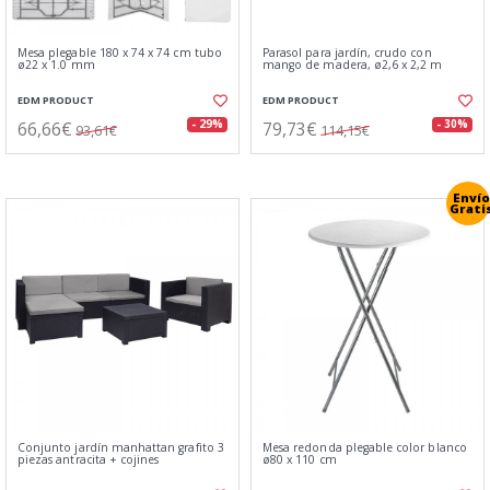
Mesa plegable 180 x 74 x 74 cm tubo
Parasol para jardín, crudo con
ø22 x 1.0 mm
mango de madera, ø2,6 x 2,2 m
EDM PRODUCT
EDM PRODUCT
66,66€
79,73€
- 29%
- 30%
93,61€
114,15€
Envío
Grati
Conjunto jardín manhattan grafito 3
Mesa redonda plegable color blanco
piezas antracita + cojines
ø80 x 110 cm