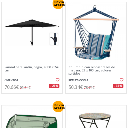
Envío
Gratis
Parasol para jardín, negro, ø300 x 248
Columpio con reposabrazos de
cm
madera, 53 x 100 cm, colores
surtidos
AMBIANCE
EDM PRODUCT
70,66€
50,34€
- 26%
- 36%
95,34€
78,71€
Envío
Gratis