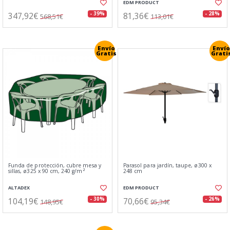
EDM PRODUCT
347,92€
81,36€
- 39%
- 28%
568,51€
113,01€
Envío
Envío
Gratis
Grati
Funda de protección, cubre mesa y
Parasol para jardín, taupe, ø300 x
sillas, ø325 x 90 cm, 240 g/m²
248 cm
ALTADEX
EDM PRODUCT
104,19€
70,66€
- 30%
- 26%
148,95€
95,34€