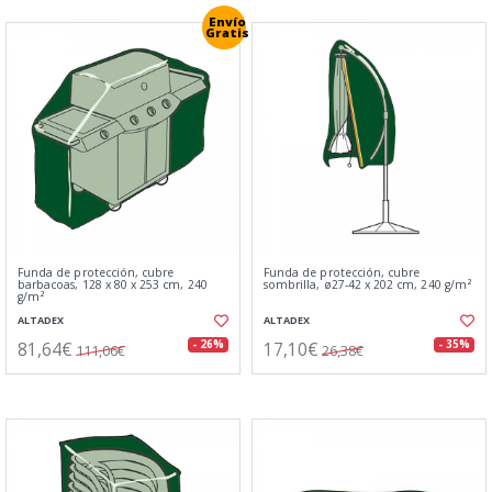
Envío
Gratis
Funda de protección, cubre
Funda de protección, cubre
barbacoas, 128 x 80 x 253 cm, 240
sombrilla, ø27-42 x 202 cm, 240 g/m²
g/m²
ALTADEX
ALTADEX
81,64€
17,10€
- 26%
- 35%
111,06€
26,38€