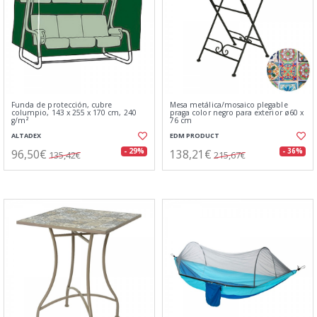
Funda de protección, cubre
Mesa metálica/mosaico plegable
columpio, 143 x 255 x 170 cm, 240
praga color negro para exterior ø60 x
g/m²
76 cm
ALTADEX
EDM PRODUCT
96,50€
138,21€
- 29%
- 36%
135,42€
215,67€