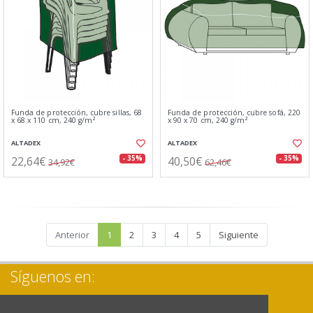
Funda de protección, cubre sillas, 68
Funda de protección, cubre sofá, 220
x 68 x 110 cm, 240 g/m²
x 90 x 70 cm, 240 g/m²
ALTADEX
ALTADEX
22,64€
40,50€
- 35%
- 35%
34,92€
62,46€
Anterior
1
2
3
4
5
Siguiente
Síguenos en: