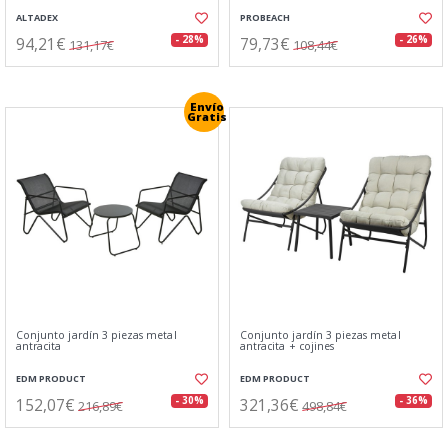
ALTADEX
PROBEACH
94,21€
79,73€
- 28%
- 26%
131,17€
108,44€
Envío
Gratis
Conjunto jardín 3 piezas metal
Conjunto jardín 3 piezas metal
antracita
antracita + cojines
EDM PRODUCT
EDM PRODUCT
152,07€
321,36€
- 30%
- 36%
216,89€
498,84€