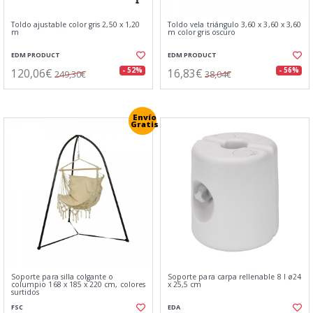
Toldo ajustable color gris 2,50 x 1,20
Toldo vela triángulo 3,60 x 3,60 x 3,60
m
m color gris oscuro
EDM PRODUCT
EDM PRODUCT
120,06€
16,83€
- 52%
- 56%
249,30€
38,04€
Envío
Gratis
Soporte para silla colgante o
Soporte para carpa rellenable 8 l ø24
columpio 168 x 185 x 220 cm, colores
x 25,5 cm
surtidos
FSC
EDA