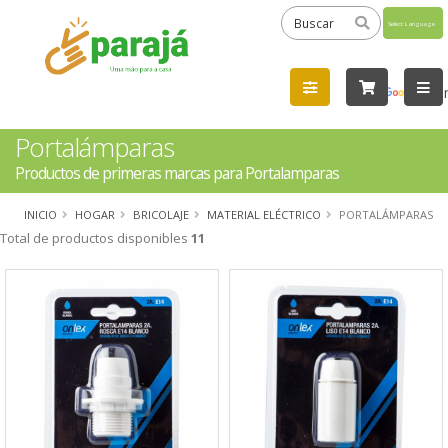
Powered
by
Tra
Portalámparas
Productos de primeras marcas para Portalamparas
INICIO
HOGAR
BRICOLAJE
MATERIAL ELÉCTRICO
PORTALÁMPARAS
Total de productos disponibles
11