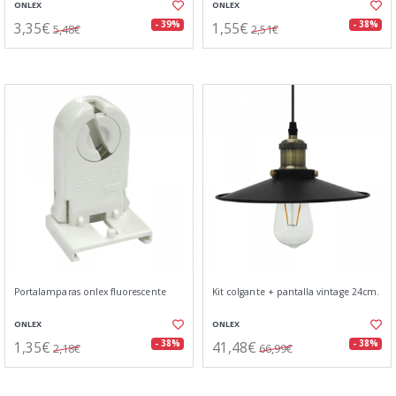
ONLEX
ONLEX
3,35€
1,55€
- 39%
- 38%
5,48€
2,51€
Portalamparas onlex fluorescente
Kit colgante + pantalla vintage 24cm.
ONLEX
ONLEX
1,35€
41,48€
- 38%
- 38%
2,18€
66,99€