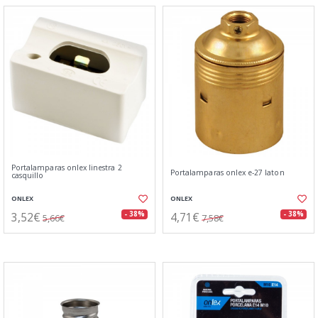
Portalamparas onlex linestra 2
Portalamparas onlex e-27 laton
casquillo
ONLEX
ONLEX
3,52€
4,71€
- 38%
- 38%
5,66€
7,58€