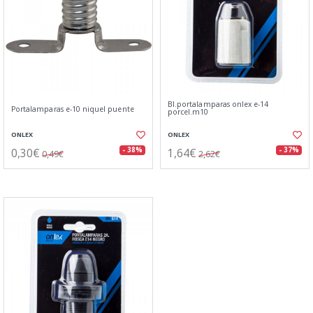
Bl.portalamparas onlex e-14
Portalamparas e-10 niquel puente
porcel.m10
ONLEX
ONLEX
0,30€
1,64€
- 38%
- 37%
0,49€
2,62€