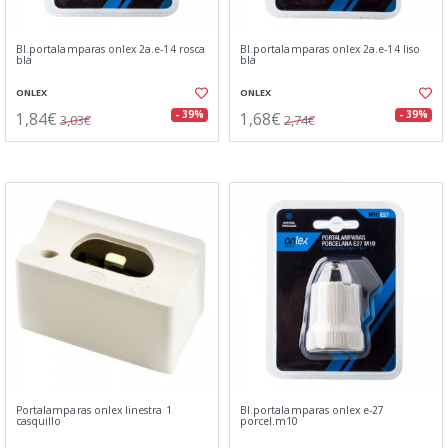
Bl.portalamparas onlex 2a.e-14 rosca
Bl.portalamparas onlex 2a.e-14 liso
bla
bla
ONLEX
ONLEX
1,84€
1,68€
- 39%
- 39%
3,03€
2,74€
Portalamparas onlex linestra 1
Bl.portalamparas onlex e-27
casquillo
porcel.m10