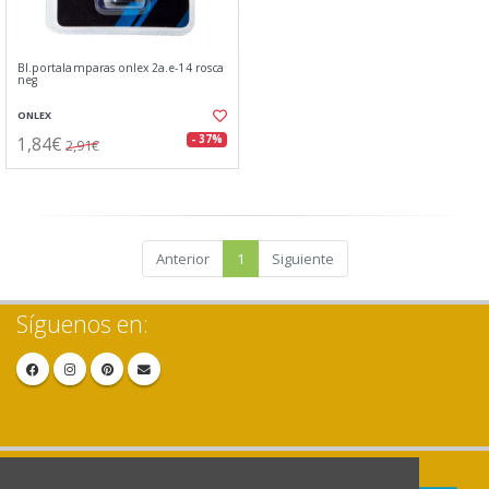
Bl.portalamparas onlex 2a.e-14 rosca
neg
ONLEX
1,84€
- 37%
2,91€
Anterior
1
Siguiente
Síguenos en: