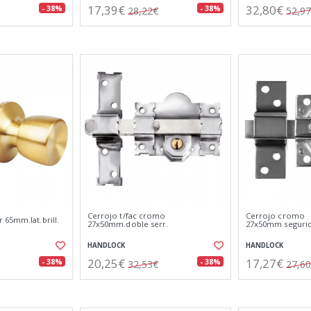
17,39€
32,80€
- 38%
- 38%
28,22€
52,9
Cerrojo t/fac cromo
Cerrojo cromo
65mm.lat.brill.
27x50mm.doble serr.
27x50mm.seguri
HANDLOCK
HANDLOCK
20,25€
17,27€
- 38%
- 38%
32,53€
27,6