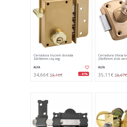
Cerradura t/ucem dorada
Cerradura t/tesa b
32x56mm.izq.seg.
23x45mm.dob.serr
ALFA
ALFA
34,66€
35,11€
- 41%
59,10€
58,67€