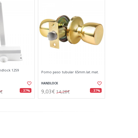
ndlock 1259
Pomo paso tubular 65mm.lat.mat.
HANDLOCK
9,03€
- 37%
- 37%
0€
14,28€