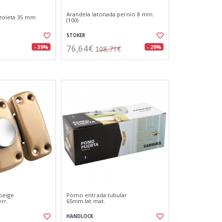
Arandela latonada pernio 8 mm.
azoleta 35 mm.
(100)
STOKER
76,64€
- 39%
- 29%
108,71€
 beige
Pomo entrada tubular
rr.
65mm.lat.mat.
HANDLOCK