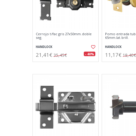
Cerrojo t/fac gris 27x50mm.doble
Pomo entrada tub
seg.
65mm.lat.brill.
HANDLOCK
HANDLOCK
21,41€
11,17€
- 40%
35,45€
18,40€