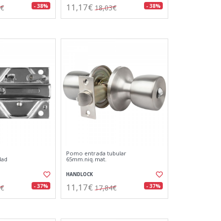
11,17€
- 38%
- 38%
7€
18,03€
Pomo entrada tubular
dad
65mm.niq.mat.
HANDLOCK
11,17€
- 37%
- 37%
0€
17,84€