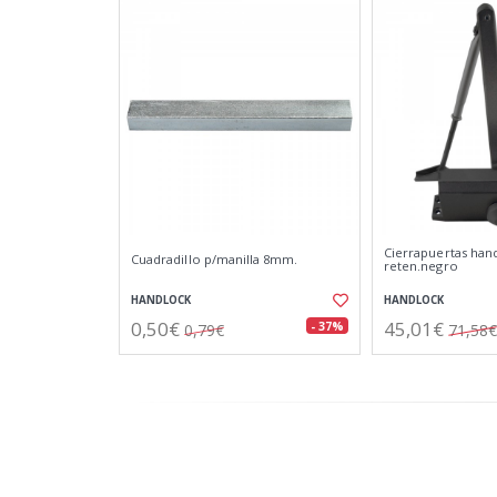
Cierrapuertas han
Cuadradillo p/manilla 8mm.
reten.negro
HANDLOCK
HANDLOCK
0,50€
45,01€
- 37%
0,79€
71,58€