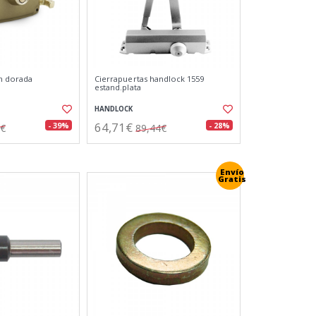
m dorada
Cierrapuertas handlock 1559
estand.plata
HANDLOCK
64,71€
- 39%
- 28%
0€
89,44€
Envío
Gratis