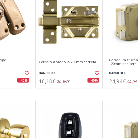
eige
Cerradura t/uce
Cerrojo dorado 27x50mm.serreta
.
120mm.der.serr.
HANDLOCK
HANDLOCK
16,10€
24,94€
- 40%
- 40%
26,67€
41,3