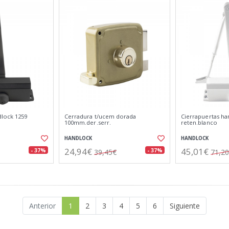
dlock 1259
Cerradura t/ucem dorada
Cierrapuertas ha
100mm.der.serr.
reten.blanco
HANDLOCK
HANDLOCK
24,94€
45,01€
- 37%
- 37%
39,45€
71,2
Anterior
1
2
3
4
5
6
Siguiente