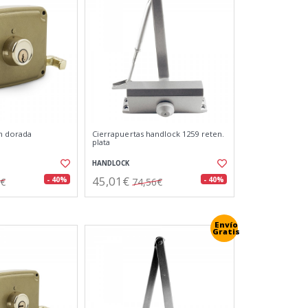
m dorada
Cierrapuertas handlock 1259 reten.
plata
HANDLOCK
45,01€
- 40%
- 40%
1€
74,56€
Envío
Gratis