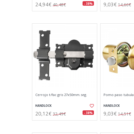
24,94€
9,03€
- 38%
40,48€
14,66€
Cerrojo t/fac gris 27x50mm.seg.
Pomo paso tubular 
HANDLOCK
HANDLOCK
20,12€
9,03€
- 38%
32,49€
14,51€