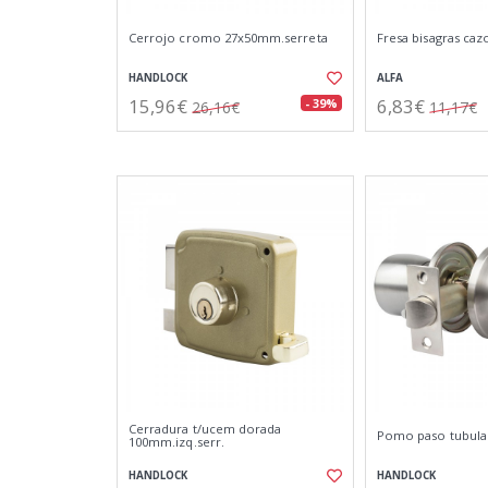
Cerrojo cromo 27x50mm.serreta
Fresa bisagras caz
HANDLOCK
ALFA
15,96€
6,83€
- 39%
26,16€
11,17€
Cerradura t/ucem dorada
Pomo paso tubula
100mm.izq.serr.
HANDLOCK
HANDLOCK