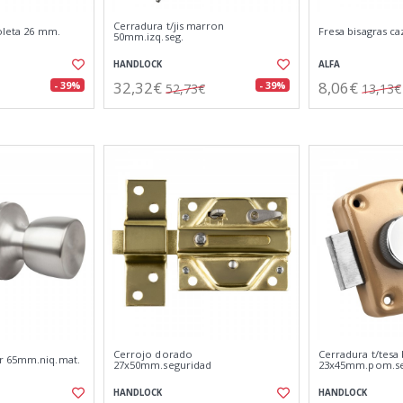
Cerradura t/jis marron
oleta 26 mm.
Fresa bisagras c
50mm.izq.seg.
HANDLOCK
ALFA
32,32€
8,06€
- 39%
- 39%
52,73€
13,13€
Cerrojo dorado
Cerradura t/tesa
r 65mm.niq.mat.
27x50mm.seguridad
23x45mm.pom.se
HANDLOCK
HANDLOCK