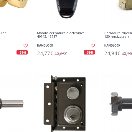
ular
Mando cerradura electronica
Cerradura t/uce
49142, 49787
120mm.izq.serr.
HANDLOCK
HANDLOCK
24,77€
24,94€
- 39%
- 39%
40,63€
40,9