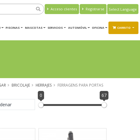
Acceso clientes
Registrarse
Powered by
Translate
M
PISCINAS
MASCOTAS
SERVICIOS
AUTOMÓVIL
OFICINA
CARRITO
GAR
BRICOLAJE
HERRAJES
FERRAGENS PARA PORTAS
0
67
denar