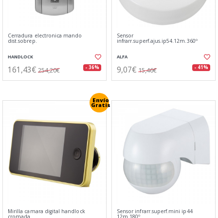
Cerradura electronica mando
Sensor
dist.sobrep.
infrarr.superf.ajus.ip54.12m.360º
HANDLOCK
ALFA
161,43€
9,07€
- 36%
- 41%
254,20€
15,46€
Envío
Gratis
Mirilla camara digital handlock
Sensor infrarr.superf.mini ip44
cromada
12m.180º