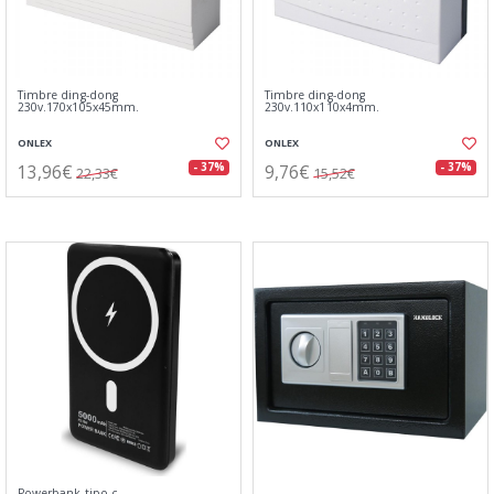
Timbre ding-dong
Timbre ding-dong
230v.170x105x45mm.
230v.110x110x4mm.
ONLEX
ONLEX
13,96€
9,76€
- 37%
- 37%
22,33€
15,52€
Powerbank tipo-c