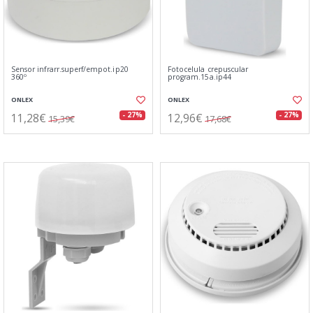
Sensor infrarr.superf/empot.ip20
Fotocelula crepuscular
360º
program.15a.ip44
ONLEX
ONLEX
11,28€
12,96€
- 27%
- 27%
15,39€
17,68€