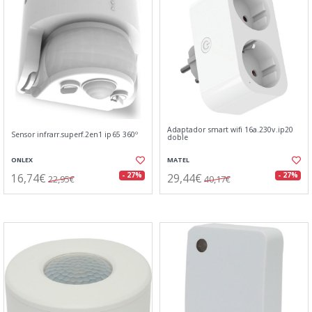
Adaptador smart wifi 16a.230v.ip20
Sensor infrarr.superf.2en1 ip65 360º
doble
ONLEX
MATEL
16,74€
29,44€
- 27%
- 27%
22,95€
40,17€