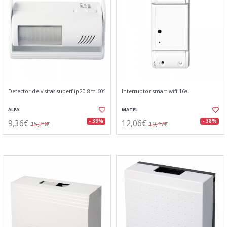
Detector de visitas superf.ip20 8m.60º
Interruptor smart wifi 16a.
ALFA
MATEL
9,36€
12,06€
- 39%
- 38%
15,23€
19,47€