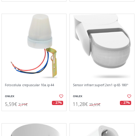
Fotocelula crepuscular 10a.ip44
Sensor infrarr.superf.2en1 ip65 180º
ONLEX
ONLEX
5,59€
11,28€
- 27%
- 27%
7,71€
15,55€