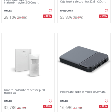
Caja fuerte electronica 20x31x20cm.
inalamb.magnet.5000mah.
ONLEX
HANDLOCK
28,10€
55,83€
- 30%
- 29%
39,95€
78,97€
Timbre inalambrico sensor pir 8
Powerbank usb+c+micro 5000mah.
melodias
ONLEX
ONLEX
32,78€
16,69€
- 29%
- 28%
46,36€
23,24€