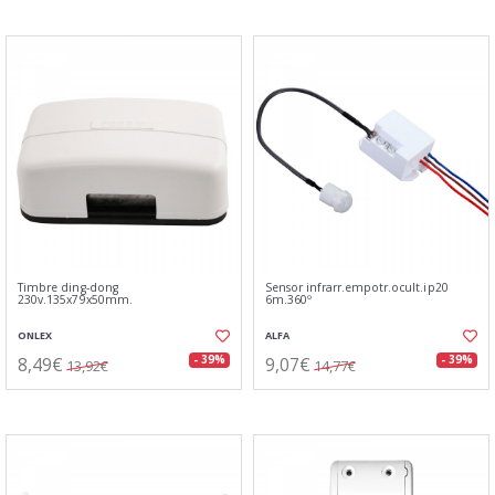
Timbre ding-dong
Sensor infrarr.empotr.ocult.ip20
230v.135x79x50mm.
6m.360º
ONLEX
ALFA
8,49€
9,07€
- 39%
- 39%
13,92€
14,77€