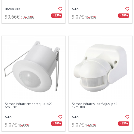
HANDLOCK
ALFA
90,66€
9,07€
- 33%
- 40%
135,68€
15,15€
Sensor infrarr.empotr.ajus.ip20
Sensor infrarr.superf.ajus.ip44
6m.360º
12m.180º
ALFA
ALFA
9,07€
9,07€
- 40%
- 39%
15,00€
14,92€