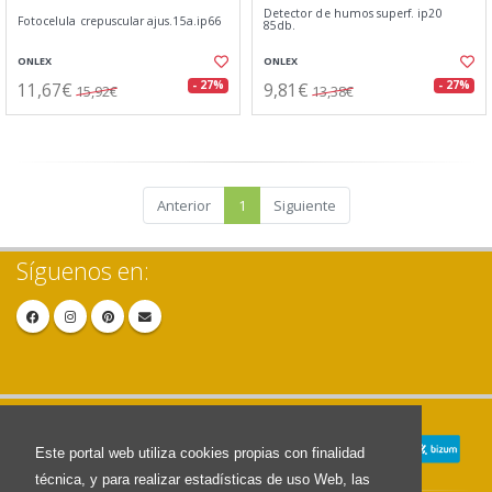
Detector de humos superf. ip20
Fotocelula crepuscular ajus.15a.ip66
85db.
ONLEX
ONLEX
11,67€
9,81€
- 27%
- 27%
15,92€
13,38€
Anterior
1
Siguiente
Síguenos en:
Este portal web utiliza cookies propias con finalidad
técnica, y para realizar estadísticas de uso Web, las