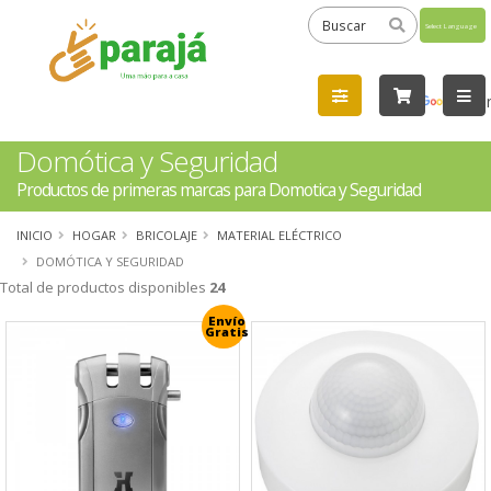
Powered
by
Tra
Domótica y Seguridad
Productos de primeras marcas para Domotica y Seguridad
INICIO
HOGAR
BRICOLAJE
MATERIAL ELÉCTRICO
DOMÓTICA Y SEGURIDAD
Total de productos disponibles
24
Envío
Gratis