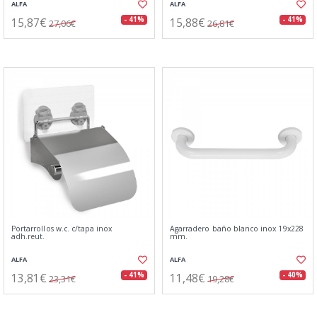
ALFA
ALFA
15,87€
15,88€
- 41%
- 41%
27,06€
26,81€
Portarrollos w.c. c/tapa inox
Agarradero baño blanco inox 19x228
adh.reut.
mm.
ALFA
ALFA
13,81€
11,48€
- 41%
- 40%
23,31€
19,28€