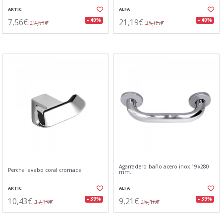
ARTIC
ALFA
7,56€
21,19€
- 40%
- 40%
12,51€
35,05€
Agarradero baño acero inox 19x280
Percha lavabo coral cromada
mm.
ARTIC
ALFA
10,43€
9,21€
- 39%
- 39%
17,19€
15,16€