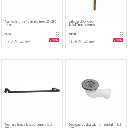
Agarradero baño acero inox 25x280
Valvula click-clack 1-
mm.
1/4x37mm.cromo
ALFA
ARTIC
13,22€
16,82€
- 39%
- 39%
21,63€
27,44€
Toallero barra lavabo coral black
Desague ducha sda.horizontal 1 1/2
60cm
(40)