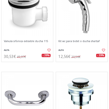
Valvula sifonica extraible ducha 115
Kit wc para bidet o ducha shattaf
ALFA
ALFA
30,53€
12,56€
- 39%
- 39%
49,97€
20,56€