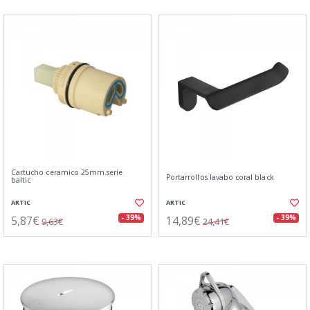
Cartucho ceramico 25mm.serie
Portarrollos lavabo coral black
baltic
ARTIC
ARTIC
5,87€
14,89€
- 39%
- 39%
9,63€
24,41€