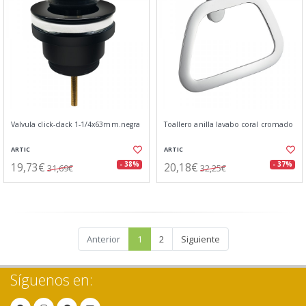
Valvula click-clack 1-1/4x63mm.negra
Toallero anilla lavabo coral cromado
ARTIC
ARTIC
19,73€
20,18€
- 38%
- 37%
31,69€
32,25€
Anterior
1
2
Siguiente
Síguenos en: