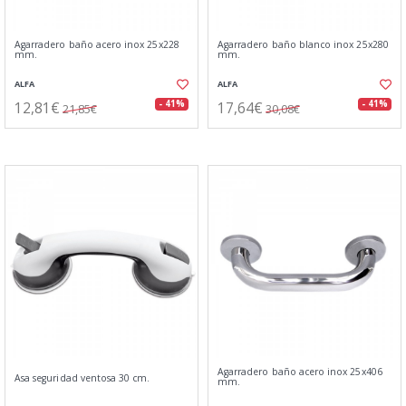
Agarradero baño acero inox 25x228
Agarradero baño blanco inox 25x280
mm.
mm.
ALFA
ALFA
12,81€
17,64€
- 41%
- 41%
21,85€
30,08€
Agarradero baño acero inox 25x406
Asa seguridad ventosa 30 cm.
mm.