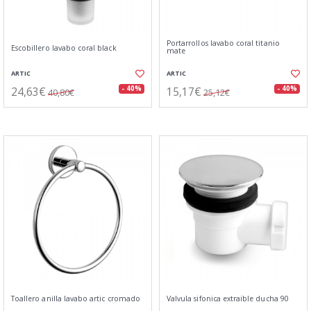
Portarrollos lavabo coral titanio
Escobillero lavabo coral black
mate
ARTIC
ARTIC
24,63€
15,17€
- 40%
- 40%
40,80€
25,12€
Toallero anilla lavabo artic cromado
Valvula sifonica extraible ducha 90