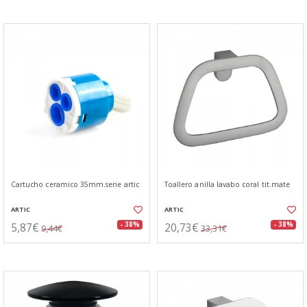
Cartucho ceramico 35mm.serie artic
Toallero anilla lavabo coral tit.mate
ARTIC
ARTIC
5,87€
20,73€
- 38%
- 38%
9,44€
33,31€