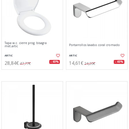
Tapa w.c. cierre prog. bisagra
Portarrollos lavabo coral cromado
met.artic
ARTIC
ARTIC
28,84€
14,61€
- 40%
- 40%
47,77€
24,20€