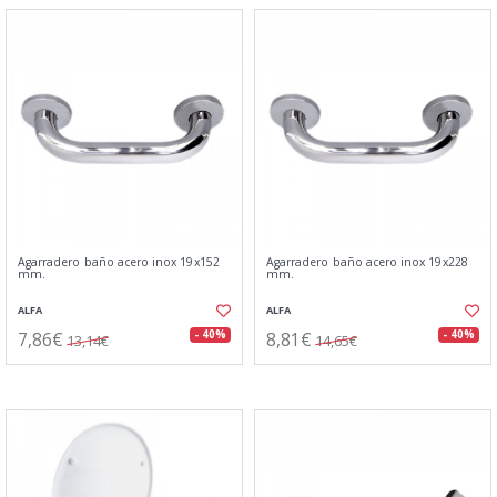
Agarradero baño acero inox 19x152
Agarradero baño acero inox 19x228
mm.
mm.
ALFA
ALFA
7,86€
8,81€
- 40%
- 40%
13,14€
14,65€