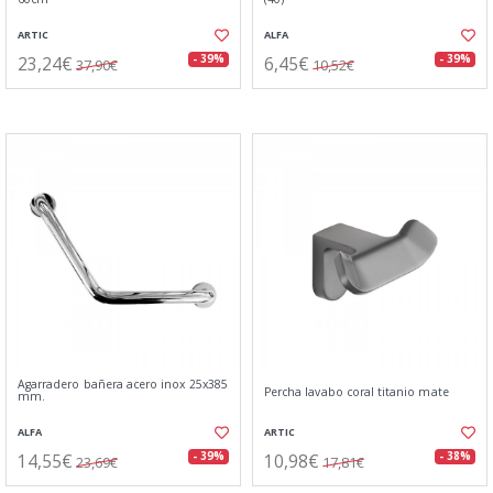
ARTIC
ALFA
23,24€
6,45€
- 39%
- 39%
37,90€
10,52€
Agarradero bañera acero inox 25x385
Percha lavabo coral titanio mate
mm.
ALFA
ARTIC
14,55€
10,98€
- 39%
- 38%
23,69€
17,81€