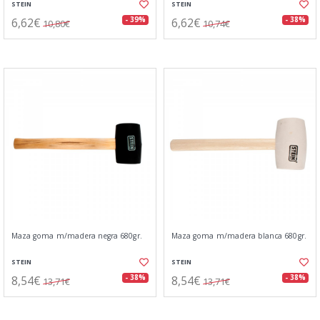
STEIN
STEIN
6,62€
6,62€
- 39%
- 38%
10,80€
10,74€
Maza goma m/madera negra 680gr.
Maza goma m/madera blanca 680gr.
STEIN
STEIN
8,54€
8,54€
- 38%
- 38%
13,71€
13,71€