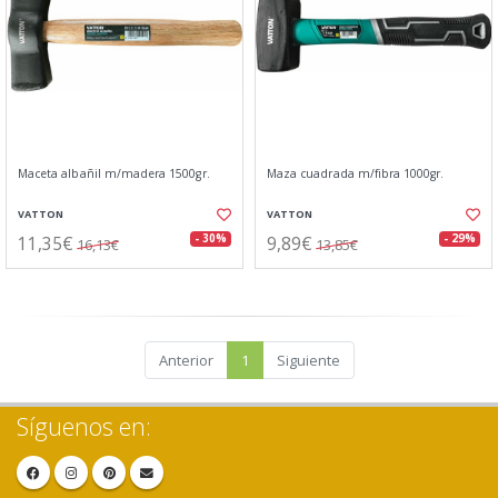
Maceta albañil m/madera 1500gr.
Maza cuadrada m/fibra 1000gr.
VATTON
VATTON
11,35€
9,89€
- 30%
- 29%
16,13€
13,85€
Anterior
1
Siguiente
Síguenos en: