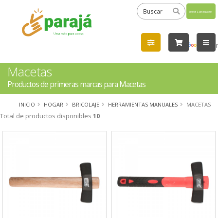
Powered
by
Tra
Macetas
Productos de primeras marcas para Macetas
INICIO
HOGAR
BRICOLAJE
HERRAMIENTAS MANUALES
MACETAS
Total de productos disponibles
10