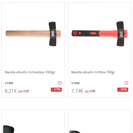
Maceta albañil m/madera 1000gr.
Maceta albañil m/fibra 700gr.
STEIN
STEIN
8,21€
7,74€
- 37%
- 36%
13,12€
12,18€