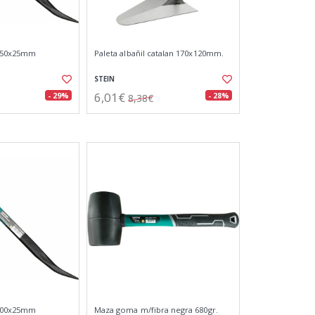
450x25mm
Paleta albañil catalan 170x120mm.
STEIN
6,01€
- 29%
- 28%
8,38€
900x25mm
Maza goma m/fibra negra 680gr.