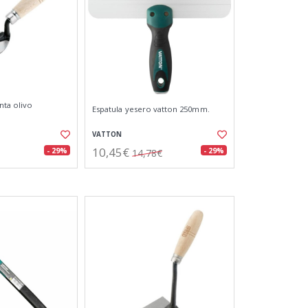
unta olivo
Espatula yesero vatton 250mm.
VATTON
10,45€
- 29%
- 29%
14,78€