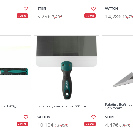
STEIN
VATTON
5,25€
14,28€
- 28%
- 28%
7,28€
19,7
Paletin albañil p
ibra 1500gr.
Espatula yesero vatton 200mm.
125x75mm.
VATTON
STEIN
10,10€
4,47€
- 27%
- 27%
13,85€
6,07€