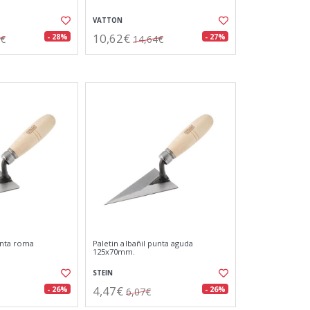
VATTON
10,62€
- 28%
- 27%
9€
14,64€
unta roma
Paletin albañil punta aguda
125x70mm.
STEIN
4,47€
- 26%
- 26%
6,07€