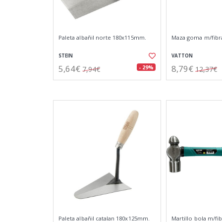
Paleta albañil norte 180x115mm.
Maza goma m/fibra
STEIN
VATTON
5,64€
8,79€
- 29%
7,94€
12,37€
Paleta albañil catalan 180x125mm.
Martillo bola m/fib