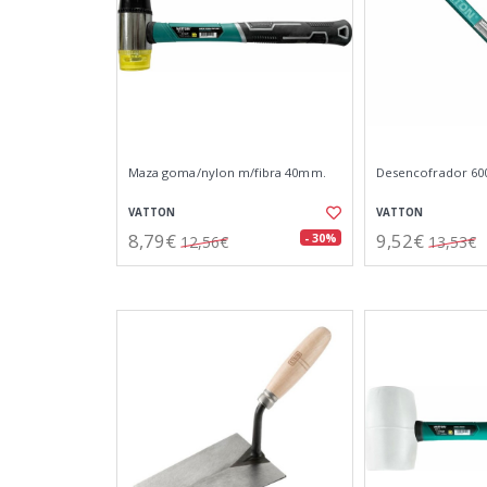
Maza goma/nylon m/fibra 40mm.
Desencofrador 6
VATTON
VATTON
8,79€
9,52€
- 30%
12,56€
13,53€