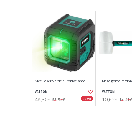
Nivel laser verde autonivelante
Maza goma m/fibra
VATTON
VATTON
48,30€
10,62€
- 26%
65,54€
14,41€