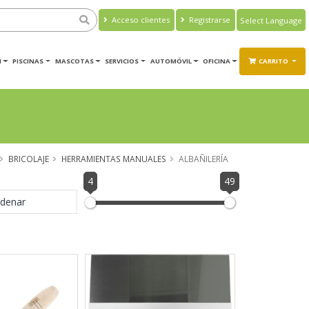
Acceso clientes
Registrarse
Powered by
Translate
M
PISCINAS
MASCOTAS
SERVICIOS
AUTOMÓVIL
OFICINA
CARRITO
BRICOLAJE
HERRAMIENTAS MANUALES
ALBAÑILERÍA
4
49
denar