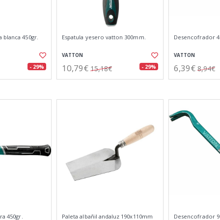
 blanca 450gr.
Espatula yesero vatton 300mm.
Desencofrador 
VATTON
VATTON
10,79€
6,39€
- 29%
- 29%
15,18€
8,94€
ra 450gr.
Paleta albañil andaluz 190x110mm
Desencofrador 