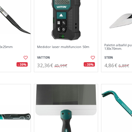
Paletin albañil p
00x25mm
Medidor laser multifuncion 50m
130x70mm.
VATTON
STEIN
32,36€
4,86€
- 30%
- 30%
45,99€
6,88€