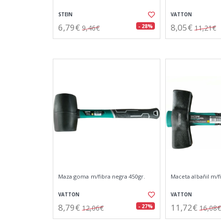
STEIN
VATTON
6,79€
8,05€
- 28%
9,46€
11,21€
Maza goma m/fibra negra 450gr.
Maceta albañil m/f
VATTON
VATTON
8,79€
11,72€
- 27%
12,06€
16,08€