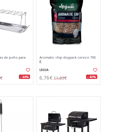
as de pollo para
Aromatic chip doypack cerezo 700
g
LEGUA
6,76€
- 44%
- 43%
2€
11,83€