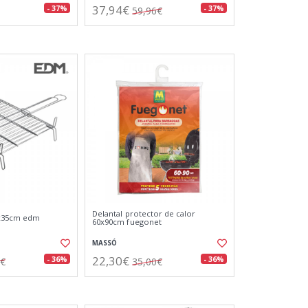
37,94€
- 37%
- 37%
59,96€
Delantal protector de calor
5x35cm edm
60x90cm fuegonet
MASSÓ
22,30€
- 36%
- 36%
2€
35,00€