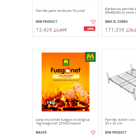
Barbacoa parrilla 
Parrilla para verduras 16 unid.
69x40x92cm imex 
EDM PRODUCT
IMEX EL ZORRO
13,42€
171,33€
- 38%
21,60€
275,
Lana enciende fuegos ecológica
Parrilla doble co
1kg fuegonet 231653 massó
25 x 25 cm
MASSÓ
EDM PRODUCT