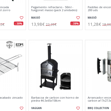
zincada
Pegamento refractario - 50ml -
Pastillas de ence
el zorro
fuegonet masso (pack 2 unidades)
200 uds
MASSÓ
MASSÓ
13,98€
11,28€
- 38%
- 38%
25€
22,39€
18,0
n acabado zincado
Barbacoa de carbon con horno de
Arrancador-ence
piedra 44,5x65x158cm
carbon ø17x27,5c
VAGGAN
BBQ COLLECTION