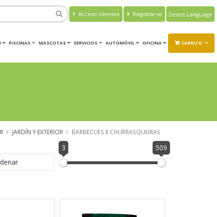
Acceso clientes
Registrarse
Powered by
Translate
M
PISCINAS
MASCOTAS
SERVICIOS
AUTOMÓVIL
OFICINA
CARRITO
R
JARDÍN Y EXTERIOR
BARBECUES E CHURRASQUEIRAS
3
509
denar