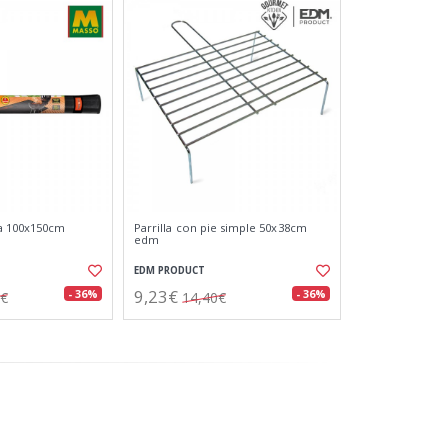
ga 100x150cm
Parrilla con pie simple 50x38cm
edm
EDM PRODUCT
9,23€
- 36%
- 36%
9€
14,40€