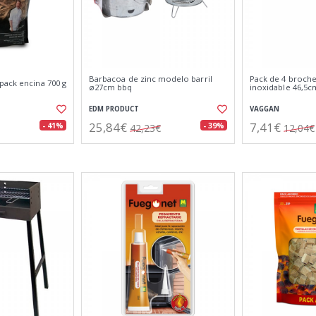
Barbacoa de zinc modelo barril
Pack de 4 broche
pack encina 700 g
ø27cm bbq
inoxidable 46,5c
EDM PRODUCT
VAGGAN
25,84€
7,41€
- 41%
- 39%
42,23€
12,04€