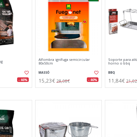
Alfombra ignífuga semicircular
Soporte para alit
kg
80x50cm
horno o bbq
MASSÓ
BBQ
15,23€
11,84€
- 46%
- 46%
28,08€
21,0