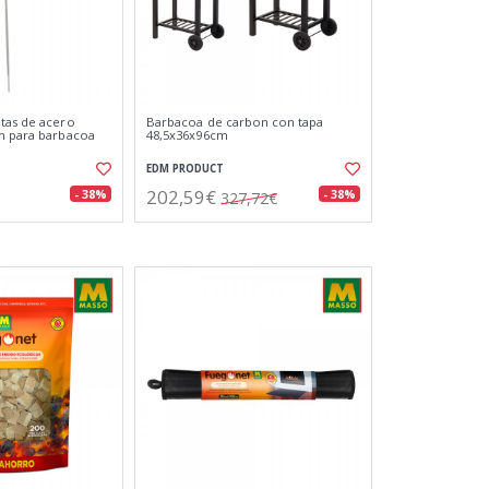
tas de acero
Barbacoa de carbon con tapa
m para barbacoa
48,5x36x96cm
EDM PRODUCT
202,59€
- 38%
- 38%
327,72€