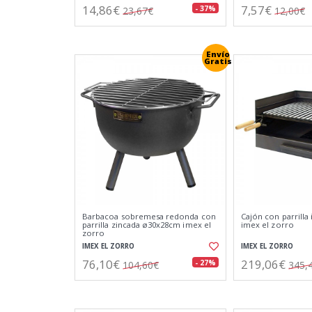
14,86€
7,57€
- 37%
23,67€
12,00€
Envío
Gratis
Barbacoa sobremesa redonda con
Cajón con parrill
parrilla zincada ø30x28cm imex el
imex el zorro
zorro
IMEX EL ZORRO
IMEX EL ZORRO
76,10€
219,06€
- 27%
104,60€
345,