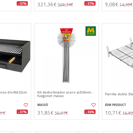
321,36€
9,08€
- 37%
- 37%
509,34€
14,39€
a inox 61x40x32cm
Kit deshollinador acero ø250mm -
Parrilla doble 3
fuegonet masso
MASSÓ
EDM PRODUCT
31,85€
10,71€
- 37%
- 36%
41€
50,07€
16,8