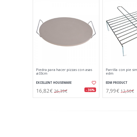
Piedra para hacer pizzas con asas
Parrilla con pie s
ø33cm
edm
EXCELLENT HOUSEWARE
EDM PRODUCT
16,82€
7,99€
- 36%
26,39€
12,50€