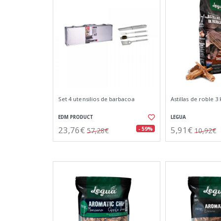
Set 4 utensilios de barbacoa
Astillas de roble 3 
EDM PRODUCT
LEGUA
23,76€
5,91€
- 59%
57,28€
10,92€