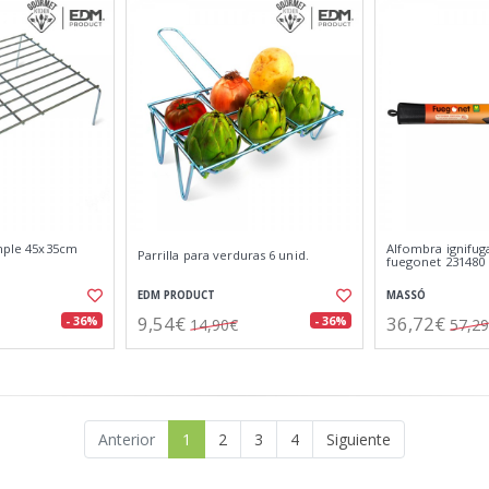
imple 45x35cm
Alfombra ignifu
Parrilla para verduras 6 unid.
fuegonet 231480
EDM PRODUCT
MASSÓ
9,54€
36,72€
- 36%
- 36%
14,90€
57,2
Anterior
1
2
3
4
Siguiente