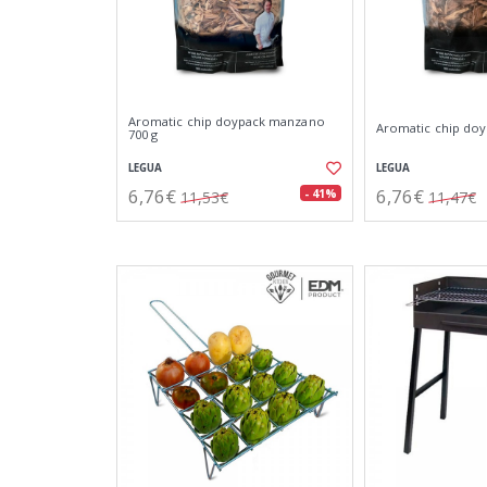
Aromatic chip doypack manzano
Aromatic chip doy
700 g
LEGUA
LEGUA
6,76€
6,76€
- 41%
11,53€
11,47€