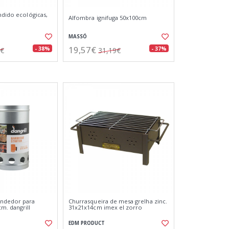
ndido ecológicas,
Alfombra ignifuga 50x100cm
MASSÓ
19,57€
- 38%
- 37%
6€
31,19€
ndedor para
Churrasqueira de mesa grelha zinc.
m. dangrill
31x21x14cm imex el zorro
EDM PRODUCT