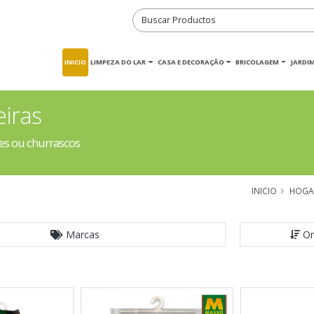
INICIO
LIMPEZA DO LAR
CASA E DECORAÇÃO
BRICOLAGEM
JARDI
iras
es ou churrascos
INICIO
HOGA
Marcas
Or