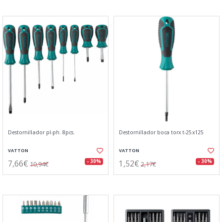
Destornillador pl-ph. 8pcs.
Destornillador boca torx t-25x125
VATTON
VATTON
7,66€
1,52€
- 30%
- 30%
10,94€
2,17€