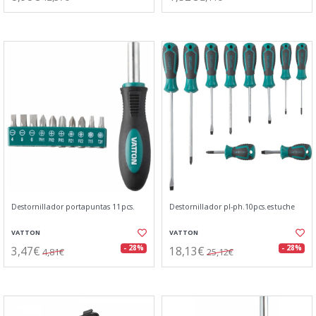
Destornillador portapuntas 11pcs.
Destornillador pl-ph.10pcs.estuche
VATTON
VATTON
3,47€
18,13€
- 28%
- 28%
4,81€
25,12€