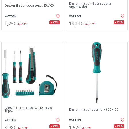
Destornillador 18pcs.soporte
Destornillador boca torx t-15x100
organizador
VATTON
VATTON
1,25€
18,13€
- 29%
- 29%
1,75€
25,38€
Juego herramientas combinadas
Destornillador boca torx t-30x150
15pcs.
VATTON
VATTON
8,98€
1,52€
- 29%
- 28%
12,57€
2,11€