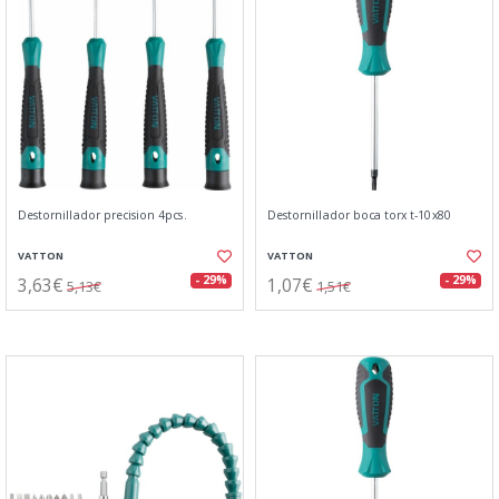
Destornillador precision 4pcs.
Destornillador boca torx t-10x80
VATTON
VATTON
3,63€
1,07€
- 29%
- 29%
5,13€
1,51€