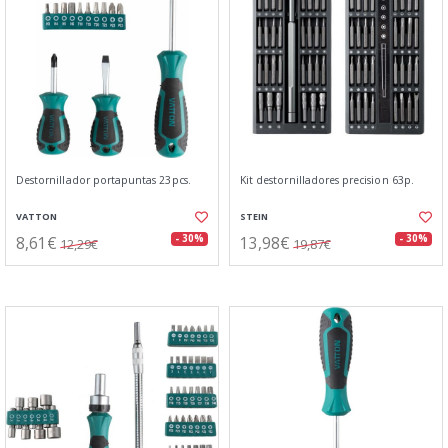
Destornillador portapuntas 23pcs.
Kit destornilladores precision 63p.
VATTON
STEIN
8,61€
13,98€
- 30%
- 30%
12,29€
19,87€