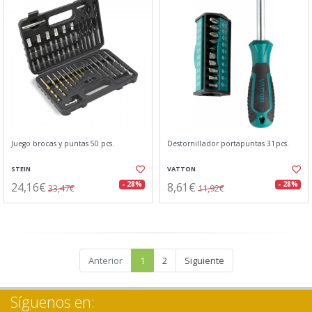
Juego brocas y puntas 50 pcs.
Destornillador portapuntas 31pcs.
STEIN
VATTON
24,16€
8,61€
- 28%
- 28%
33,47€
11,92€
Anterior
1
2
Siguiente
Síguenos en: