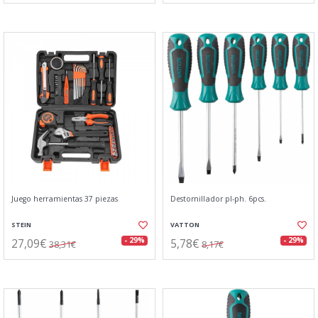
Juego herramientas 37 piezas
Destornillador pl-ph. 6pcs.
STEIN
VATTON
27,09€
5,78€
- 29%
- 29%
38,31€
8,17€