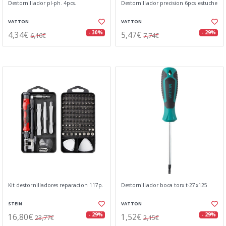
Destornillador pl-ph. 4pcs.
Destornillador precision 6pcs.estuche
VATTON
VATTON
4,34€
5,47€
- 30%
- 29%
6,16€
7,74€
Kit destornilladores reparacion 117p.
Destornillador boca torx t-27x125
STEIN
VATTON
16,80€
1,52€
- 29%
- 29%
23,77€
2,15€