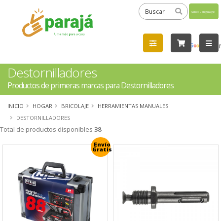
Powered
by
Tra
Destornilladores
Productos de primeras marcas para Destornilladores
INICIO
HOGAR
BRICOLAJE
HERRAMIENTAS MANUALES
DESTORNILLADORES
Total de productos disponibles
38
Envío
Gratis