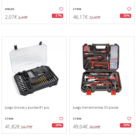
ONLEX
STEIN
2,07€
46,17€
- 37%
- 36%
3,30€
72,65€
Juego brocas y puntas 81 pcs.
Juego herramientas 53 piezas
STEIN
STEIN
41,82€
49,04€
- 30%
- 30%
59,75€
70,06€