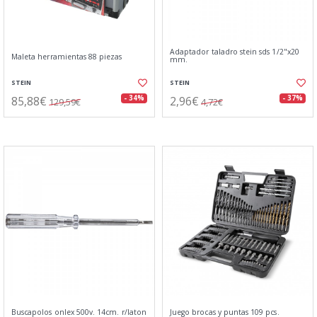
Adaptador taladro stein sds 1/2"x20
Maleta herramientas 88 piezas
mm.
STEIN
STEIN
85,88€
2,96€
- 34%
- 37%
129,59€
4,72€
Buscapolos onlex 500v. 14cm. r/laton
Juego brocas y puntas 109 pcs.