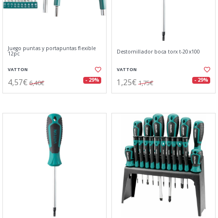
Juego puntas y portapuntas flexible
Destornillador boca torx t-20x100
12pc
VATTON
VATTON
4,57€
1,25€
- 29%
- 29%
6,40€
1,75€