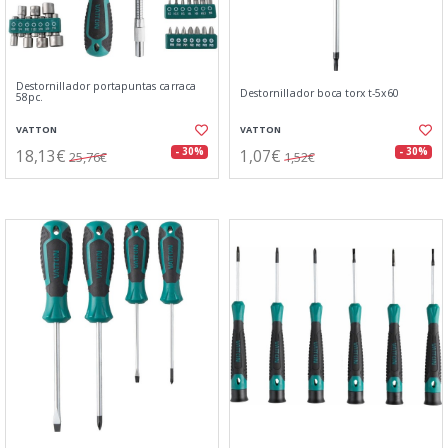
Destornillador portapuntas carraca
Destornillador boca torx t-5x60
58pc.
VATTON
VATTON
18,13€
1,07€
- 30%
- 30%
25,76€
1,52€