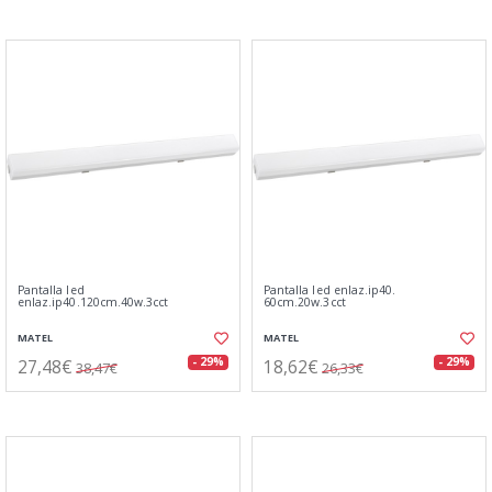
Pantalla led
Pantalla led enlaz.ip40.
enlaz.ip40.120cm.40w.3cct
60cm.20w.3cct
MATEL
MATEL
27,48€
18,62€
- 29%
- 29%
38,47€
26,33€