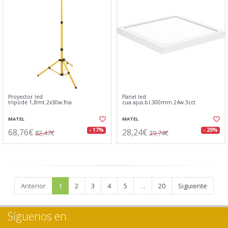
Proyector led
Panel led
tripode 1,8mt.2x30w.fria
cua.ajus.bl.300mm.24w.3cct
MATEL
MATEL
68,76€
28,24€
- 17%
- 29%
82,47€
39,74€
Anterior
1
2
3
4
5
…
20
Siguiente
Síguenos en: