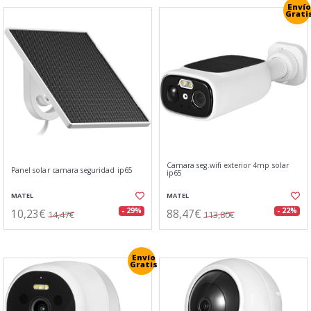
Envío
Grati
Camara seg.wifi exterior 4mp solar
Panel solar camara seguridad ip65
ip65
MATEL
MATEL
10,23€
88,47€
- 29%
- 22%
14,47€
113,80€
Envío
Gratis