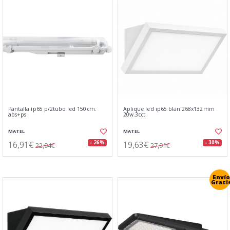
Pantalla ip65 p/2tubo led 150cm.
Aplique led ip65 blan.268x132mm
abs+ps
20w.3cct
MATEL
MATEL
16,91€
19,63€
- 26%
- 30%
22,94€
27,91€
Envío
Grati