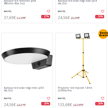
Aplique led redondo ip44
Aplique led solar negr.oval ip54
480mm.45w.3cct
6w.3cct
MATEL
MATEL
37,69€
24,56€
- 27%
- 30%
51,69€
35,09€
Envío
Grati
Aplique led solar negr.redo.ip54
Proyector led tripode 1,8mt.
6w.3cct
2x100w.fria
MATEL
MATEL
24,56€
133,68€
- 28%
- 20%
34,21€
167,85€