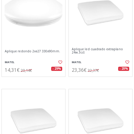
Aplique led cuadrado extraplano
Aplique redondo 2xe27 330x90mm.
24w.3cct
MATEL
MATEL
14,31€
23,36€
- 29%
- 28%
20,14€
32,37€