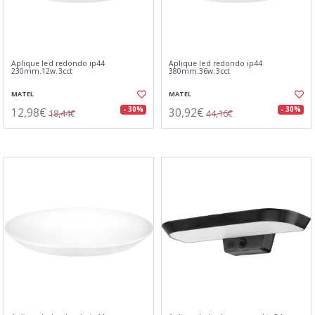
Aplique led redondo ip44
Aplique led redondo ip44
230mm.12w.3cct
380mm.36w.3cct
MATEL
MATEL
12,98€
30,92€
- 30%
- 30%
18,44€
44,16€