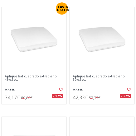
Envío
Gratis
Aplique led cuadrado extraplano
Aplique led cuadrado extraplano
48w.3cct
32w.3cct
MATEL
MATEL
74,17€
42,33€
- 17%
- 27%
89,80€
57,75€