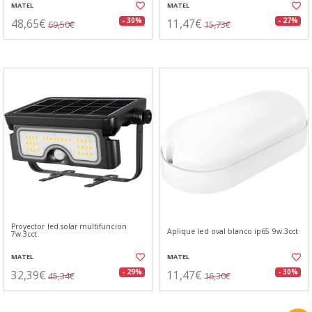
MATEL
MATEL
48,65€
11,47€
- 30%
- 27%
69,50€
15,73€
Proyector led solar multifuncion
Aplique led oval blanco ip65 9w.3cct
7w.3cct
MATEL
MATEL
32,39€
11,47€
- 29%
- 30%
45,34€
16,30€