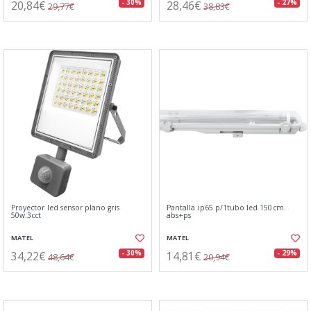
20,84€
28,46€
- 30%
- 27%
29,77€
38,83€
Proyector led sensor plano gris
Pantalla ip65 p/1tubo led 150cm.
50w.3cct
abs+ps
MATEL
MATEL
34,22€
14,81€
- 30%
- 29%
48,64€
20,94€