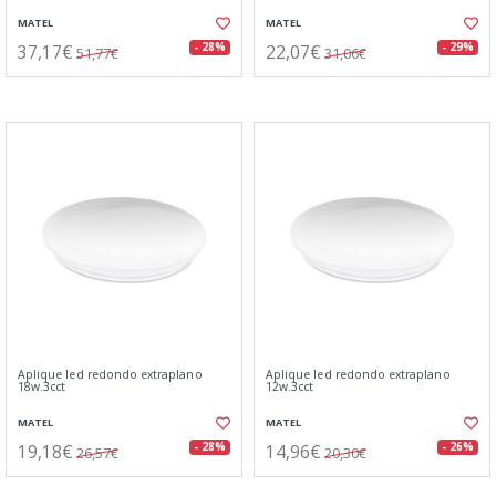
MATEL
MATEL
37,17€
22,07€
- 28%
- 29%
51,77€
31,06€
Aplique led redondo extraplano
Aplique led redondo extraplano
18w.3cct
12w.3cct
MATEL
MATEL
19,18€
14,96€
- 28%
- 26%
26,57€
20,30€