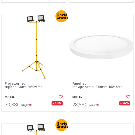
Envío
Gratis
Proyector led
Panel led
tripode 1,8mt.2x50w.fria
red.ajus.sen.bl.230mm.18w.3cct
MATEL
MATEL
70,88€
28,58€
- 19%
- 26%
88,03€
38,78€
Envío
Gratis