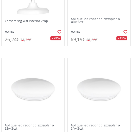
Aplique led redondo extraplano
Camara seg.wifi interior 2mp
48w.3cct
MATEL
MATEL
26,24€
69,19€
- 28%
- 19%
36,36€
85,66€
Aplique led redondo extraplano
Aplique led redondo extraplano
32w.3cct
24w.3cct