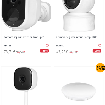
Camara seg.wifi exterior 4mp ip65
Camara seg.wifi interior 4mp 360º
MATEL
MATEL
73,71€
43,25€
- 19%
- 27%
90,59€
59,31€
Envío
Grati