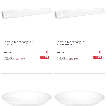
Pantalla led rectangular
Pantalla led rectangular
40w.120cm.3cct
20w.60cm.3cct
MATEL
MATEL
20,40€
13,40€
- 27%
- 26%
27,97€
18,19€