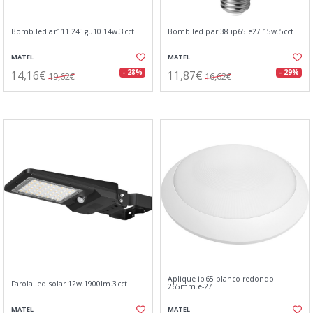
Bomb.led ar111 24º gu10 14w.3cct
Bomb.led par 38 ip65 e27 15w.5cct
MATEL
MATEL
14,16€
11,87€
- 28%
- 29%
19,62€
16,62€
Aplique ip65 blanco redondo
Farola led solar 12w.1900lm.3cct
265mm.e-27
MATEL
MATEL