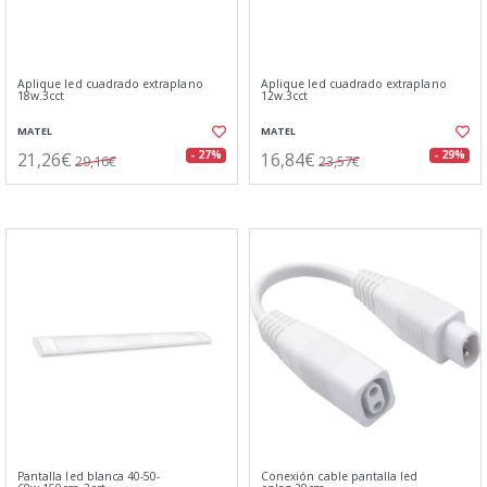
Aplique led cuadrado extraplano
Aplique led cuadrado extraplano
18w.3cct
12w.3cct
MATEL
MATEL
21,26€
16,84€
- 27%
- 29%
29,16€
23,57€
Pantalla led blanca 40-50-
Conexión cable pantalla led