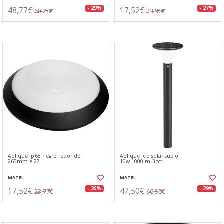
48,77€
17,52€
- 29%
- 27%
68,28€
23,90€
Aplique ip65 negro redondo
Aplique led solar suelo
265mm.e-27
10w.1000lm.3cct
MATEL
MATEL
17,52€
47,50€
- 26%
- 29%
23,77€
66,50€