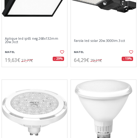
Aplique led ip65 neg.268x132mm
Farola led solar 20w.3000lm.3cct
20w.3cct
MATEL
MATEL
19,63€
64,29€
- 29%
- 19%
27,77€
79,21€