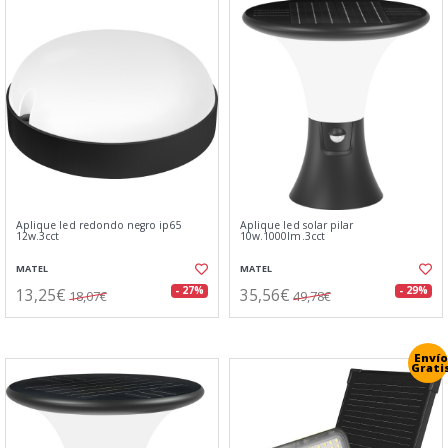
Aplique led redondo negro ip65
Aplique led solar pilar
12w.3cct
10w.1000lm.3cct
MATEL
MATEL
13,25€
35,56€
- 27%
- 29%
18,07€
49,78€
Envío
Grati