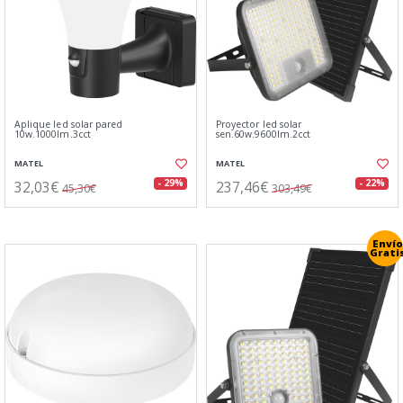
Aplique led solar pared
Proyector led solar
10w.1000lm.3cct
sen.60w.9600lm.2cct
MATEL
MATEL
32,03€
237,46€
- 29%
- 22%
45,30€
303,49€
Envío
Grati