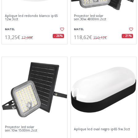
Aplique led redondo blanco ip65
Proyector led solar
12w.3cct
sen.30w.4800lm.2cct
MATEL
MATEL
13,25€
118,62€
- 26%
- 21%
17,98€
150,12€
Proyector led solar
Aplique led oval negro ip65 9w.3cct
sen.10w.1500lm.2cct