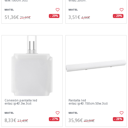
60w.150cm.3cct
enlaz.20cm.
MATEL
MATEL
51,36€
3,51€
- 29%
- 29%
71,91€
4,96€
Conexión pantalla led
Pantalla led
enlaz.ip40.3w.3cct
enlaz.ip40.150cm.50w.3cct
MATEL
MATEL
8,33€
35,96€
- 27%
- 28%
11,43€
49,84€